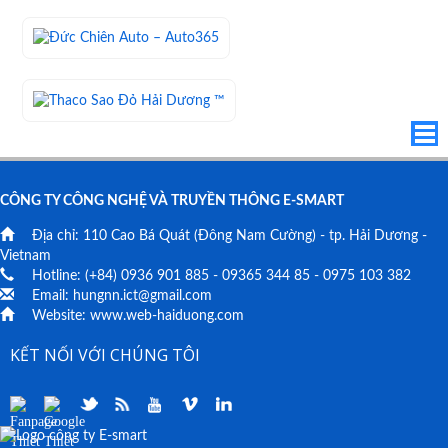
CÔNG TY CÔNG NGHỆ VÀ TRUYỀN THÔNG E-SMART
Địa chỉ:
110 Cao Bá Quát
(Đông Nam Cường) - tp. Hải Dương -
Vietnam
Hotline: (+84)
0936 901 885
-
09365 344 85
-
0975 103 382
Email:
hungnn.ict@gmail.com
Website:
www.web-haiduong.com
KẾT NỐI VỚI CHÚNG TÔI