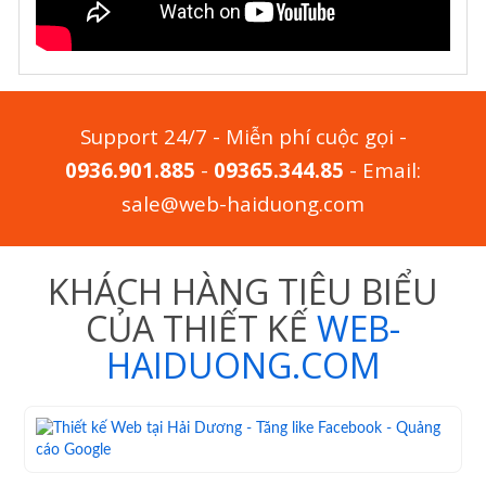
Support 24/7 - Miễn phí cuộc gọi -
0936.901.885
-
09365.344.85
- Email:
sale@web-haiduong.com
KHÁCH HÀNG TIÊU BIỂU
CỦA THIẾT KẾ
WEB-
HAIDUONG.COM