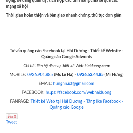
động, dễ dàng quản trị , tích hợp các tính năng chia sẻ qua các
mạng xã hội
Thời gian hoàn thiện và bàn giao nhanh chóng, thủ tục đơn giản
Tư vấn quảng cáo Facebook tại Hải Dương - Thiết kế Website -
Quảng cáo Google Adwords
Chi tiết liên hệ dịch vụ thiết kế Web-Haiduong.com:
MOBILE:
0936.901.885
(
Ms Lê Hà
) -
0936.53.44.85
(
Mr Hưng
)
EMAIL:
hungnn.ict@gmail.com
FACEBOOK:
https://facebook.com/webhaiduong
FANPAGE:
Thiết kế Web tại Hải Dương - Tăng like Facebook -
Quảng cáo Google
Tweet