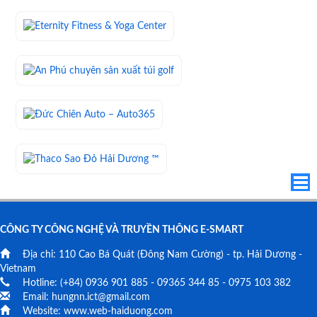
CÔNG TY CÔNG NGHỆ VÀ TRUYỀN THÔNG E-SMART
Địa chỉ:
110 Cao Bá Quát
(Đông Nam Cường) - tp. Hải Dương -
Vietnam
Hotline: (+84)
0936 901 885
-
09365 344 85
-
0975 103 382
Email:
hungnn.ict@gmail.com
Website:
www.web-haiduong.com