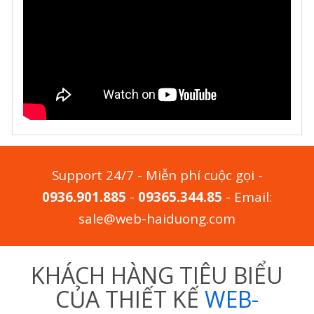
Support 24/7 - Miễn phí cuộc gọi -
0936.901.885
-
09365.344.85
- Email:
sale@web-haiduong.com
KHÁCH HÀNG TIÊU BIỂU
CỦA THIẾT KẾ
WEB-