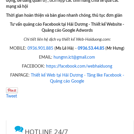
động, dễ dàng quản trị , tích hợp các tính năng chia sẻ qua các
mạng xã hội
Thời gian hoàn thiện và bàn giao nhanh chóng, thủ tục đơn giản
Tư vấn quảng cáo Facebook tại Hải Dương - Thiết kế Website -
Quảng cáo Google Adwords
Chi tiết liên hệ dịch vụ thiết kế Web-Haiduong.com:
MOBILE:
0936.901.885
(
Ms Lê Hà
) -
0936.53.44.85
(
Mr Hưng
)
EMAIL:
hungnn.ict@gmail.com
FACEBOOK:
https://facebook.com/webhaiduong
FANPAGE:
Thiết kế Web tại Hải Dương - Tăng like Facebook -
Quảng cáo Google
Tweet
HOTLINE 24/7