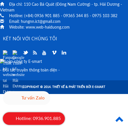
Địa chỉ:
110 Cao Bá Quát
(Đông Nam Cường) - tp. Hải Dương -
Vietnam
Hotline: (+84)
0936 901 885
-
09365 344 85
-
0975 103 382
Email:
hungnn.ict@gmail.com
Website:
www.web-haiduong.com
KẾT NỐI VỚI CHÚNG TÔI
- Đối tác truyền thông toàn diện -
COPYRIGHT © 2014. THIẾT KẾ & PHÁT TRIỂN BỞI E-SMART
Tư vấn Zalo
Hotline: 0936.901.885