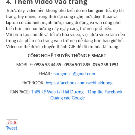
4. Thêm video vào trang
Trước đây, video nền không phổ biến do nó làm giảm tốc độ tải
trang, tuy nhiên, trong thời đại công nghệ mới, điện thoại và
laptop có cấu hình mạnh hơn, mạng di động và wifi cũng phổ
biến hơn, nên xu hướng này ngày càng trở nên phổ biến.
Với trình tạo chủ đề và tối ưu hóa video, việc đưa video làm nền
trong các phần của trang web trở nên dễ dàng hơn bao giờ hết.
Video có thể được chuyển thành GIF để tối ưu hóa tải trang.
CÔNG NGHỆ TRUYỀN THÔNG E-SMART
MOBILE:
0936.53.44.85 - 0936.901.885 -096.258.1991
EMAIL:
hungnn.ict@gmail.com
FACEBOOK:
https://facebook.com/webhaiduong
FANPAGE:
Thiết kế Web tại Hải Dương - Tăng like Facebook -
Quảng cáo Google
Tweet