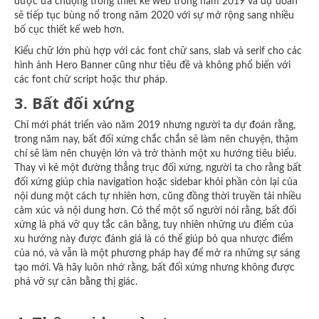
được ưa chuộng trong thiết kế web trong năm 2019 và dự đoán
sẽ tiếp tục bùng nổ trong năm 2020 với sự mở rộng sang nhiều
bố cục thiết kế web hơn.
Kiểu chữ lớn phù hợp với các font chữ sans, slab và serif cho các
hình ảnh Hero Banner cũng như tiêu đề và không phổ biến với
các font chữ script hoặc thư pháp.
3. Bất đối xứng
Chỉ mới phát triển vào năm 2019 nhưng người ta dự đoán rằng,
trong năm nay, bất đối xứng chắc chắn sẽ làm nên chuyện, thậm
chí sẽ làm nên chuyện lớn và trở thành một xu hướng tiêu biểu.
Thay vì kẻ một đường thẳng trục đối xứng, người ta cho rằng bất
đối xứng giúp chia navigation hoặc sidebar khỏi phần còn lại của
nội dung một cách tự nhiên hơn, cũng đồng thời truyền tải nhiều
cảm xúc và nội dung hơn. Có thể một số người nói rằng, bất đối
xứng là phá vỡ quy tắc cân bằng, tuy nhiên những ưu điểm của
xu hướng này được đánh giá là có thể giúp bỏ qua nhược điểm
của nó, và vẫn là một phương pháp hay để mở ra những sự sáng
tạo mới. Và hãy luôn nhớ rằng, bất đối xứng nhưng không được
phá vỡ sự cân bằng thị giác.