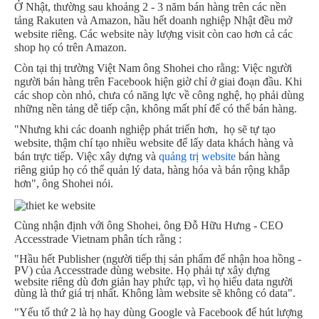
Ở Nhật, thường sau khoảng 2 - 3 năm bán hàng trên các nền
tảng Rakuten và Amazon, hầu hết doanh nghiệp Nhật đều mở
website riêng. Các website này lượng visit còn cao hơn cả các
shop họ có trên Amazon.
Còn tại thị trường Việt Nam ông Shohei cho rằng: Việc người
người bán hàng trên Facebook hiện giờ chỉ ở giai đoạn đầu. Khi
các shop còn nhỏ, chưa có năng lực về công nghệ, họ phải dùng
những nền tảng dễ tiếp cận, không mất phí để có thể bán hàng.
"Nhưng khi các doanh nghiệp phát triển hơn, họ sẽ tự tạo
website, thậm chí tạo nhiều website để lấy data khách hàng và
bán trực tiếp. Việc xây dựng và
quảng trị website
bán hàng
riêng giúp họ có thể quản lý data, hàng hóa và bán rộng khắp
hơn", ông Shohei nói.
Cùng nhận định với ông Shohei,
ông Đỗ Hữu Hưng - CEO
Accesstrade Vietnam phân tích rằng :
"Hầu hết Publisher (người tiếp thị sản phẩm để nhận hoa hồng -
PV) của Accesstrade dùng website. Họ phải tự xây dựng
website riêng dù đơn giản hay phức tạp, vì họ hiểu data người
dùng là thứ giá trị nhất. Không làm website sẽ không có data".
"Yếu tố thứ 2 là họ hay dùng Google và Facebook để hút lượng