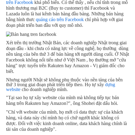
trên Facebook
khá phổ biến. Có thể thấy , nếu chỉ tính trong mô
hình thương mại B2C (Buy to customer) thì Facebook và
Lazada luôn là hai kênh bán hàng đầu bảng. Những bán hàng
bằng hình thưc
quảng cáo trên Facebook
chỉ phù hợp với giai
đoạn phát triển ban đầu với quy mô nhỏ.
Xét trên thị trường Nhật Bản, các doanh nghiệp Nhật trong giai
đoạn đầu - khi chưa có năng lực về công nghệ, họ thường dùng
nền tảng của bên thứ 3 để bán hàng tới người dùng cuối. Ở Nhật
Facebook không nổi tiến như ở Việt Nam , họ thường mở "cửa
hàng" trực tuyến trên Rakuten hay Amazon - Vị giám đốc cho
biết.
Nhưng người Nhật sẽ không phụ thuộc vào nền tảng của bên
thứ 3 trong giai đoạn phát triển tiếp theo. Họ tự xây
dựng
website
cho doanh nghiệp mình.
"Tại sao họ tự xây website của mình mà không tiếp tục bán
hàng trên Rakuten hay Amazon?", ông Shohei đặt dấu hỏi.
"Chỉ với website của mình, họ mới có data thực sự của khách
hàng, và data này chỉ mình họ có chứ người khác không có
được. Đối với việc kinh doanh online, data khách hàng chính là
tài sản của doanh nghiệp".