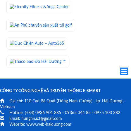
CÔNG TY CÔNG NGHỆ VÀ TRUYỀN THÔNG E-SMART
Địa chỉ:
110 Cao Bá Quát
(Đông Nam Cường) - tp. Hải Dương -
Vietnam
Hotline: (+84)
0936 901 885
-
09365 344 85
-
0975 103 382
Email:
hungnn.ict@gmail.com
Website:
www.web-haiduong.com