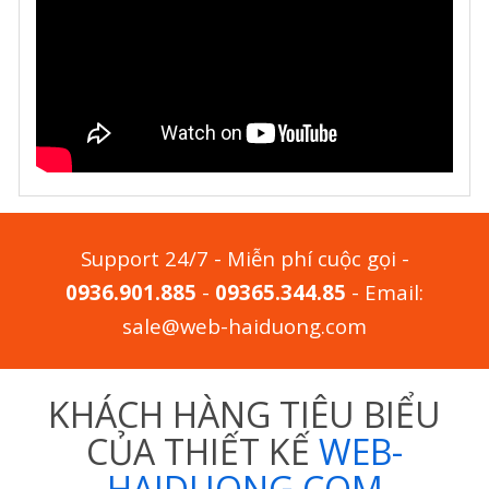
Support 24/7 - Miễn phí cuộc gọi -
0936.901.885
-
09365.344.85
- Email:
sale@web-haiduong.com
KHÁCH HÀNG TIÊU BIỂU
CỦA THIẾT KẾ
WEB-
HAIDUONG.COM