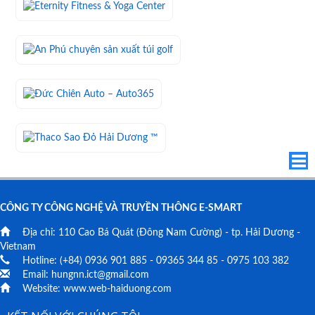
CÔNG TY CÔNG NGHỆ VÀ TRUYỀN THÔNG E-SMART
Địa chỉ:
110 Cao Bá Quát
(Đông Nam Cường) - tp. Hải Dương -
Vietnam
Hotline: (+84)
0936 901 885
-
09365 344 85
-
0975 103 382
Email:
hungnn.ict@gmail.com
Website:
www.web-haiduong.com