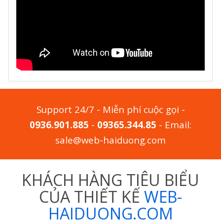
Support 24/7 - Miễn phí cuộc gọi -
0936.901.885
-
09365.344.85
- Email:
sale@web-haiduong.com
KHÁCH HÀNG TIÊU BIỂU
CỦA THIẾT KẾ
WEB-
HAIDUONG.COM