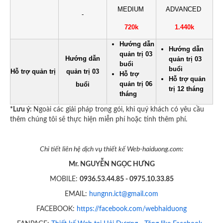
MEDIUM
ADVANCED
-
720k
1.440k
Hướng dẫn
Hướng dẫn
quản trị 03
Hướng dẫn
quản trị 03
buổi
buổi
Hỗ trợ quản trị
quản trị 03
Hỗ trợ
Hỗ trợ quản
quản trị 06
buổi
trị 12 tháng
tháng
*Lưu ý:
Ngoài các giải pháp trong gói, khi quý khách có yêu cầu
thêm chúng tôi sẽ thực hiện miễn phí hoặc tính thêm phí.
Chi tiết liên hệ dịch vụ thiết kế Web-haiduong.com:
Mr. NGUYỄN NGỌC HƯNG
MOBILE:
0936.53.44.85 - 0975.10.33.85
EMAIL:
hungnn.ict@gmail.com
FACEBOOK:
https://facebook.com/webhaiduong