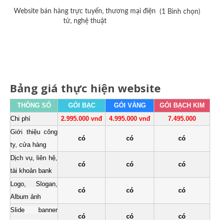
Website bán hàng trực tuyến, thương mại điện
(1 Bình chọn)
tử, nghệ thuật
Bảng giá thực hiện website
THÔNG SỐ
GÓI BẠC
GÓI VÀNG
GÓI BẠCH KIM
Chi phí
2.995.000 vnđ
4.995.000 vnđ
7.495.000
Giới thiệu công
có
có
có
ty, cửa hàng
Dịch vụ, liên hệ,
có
có
có
tài khoản bank
Logo, Slogan,
có
có
có
Album ảnh
Slide banner
có
có
có