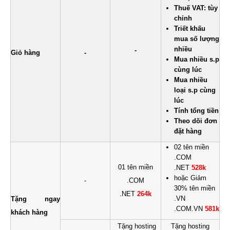
Thuế VAT: tùy
chỉnh
Triết khấu
mua số lượng
nhiều
-
Giỏ hàng
-
Mua nhiều s.p
cùng lúc
Mua nhiều
loại s.p cùng
lúc
Tính tổng tiền
Theo dõi đơn
đặt hàng
02 tên miền
.COM
01 tên miền
.NET
528k
hoặc Giảm
-
.COM
30% tên miền
.NET
264k
.VN
Tặng ngay
.COM.VN
581k
khách hàng
Tặng hosting
Tặng hosting