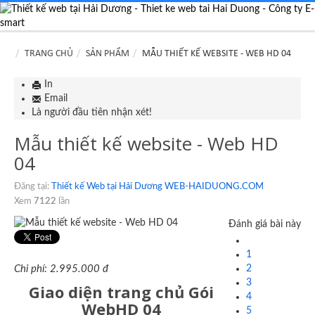
TRANG CHỦ
SẢN PHẨM
MẪU THIẾT KẾ WEBSITE - WEB HD 04
In
Email
Là người đầu tiên nhận xét!
Mẫu thiết kế website - Web HD
04
Đăng tại:
Thiết kế Web tại Hải Dương WEB-HAIDUONG.COM
Xem
7122
lần
Đánh giá bài này
1
2
Chi phí: 2.995.000 đ
3
Giao diện trang chủ Gói
4
WebHD 04
5