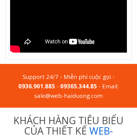
Support 24/7 - Miễn phí cuộc gọi -
0936.901.885
-
09365.344.85
- Email:
sale@web-haiduong.com
KHÁCH HÀNG TIÊU BIỂU
CỦA THIẾT KẾ
WEB-