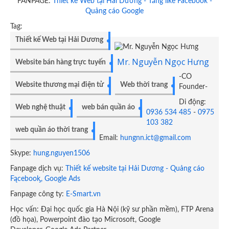
FANPAGE:
Thiết kế Web tại Hải Dương - Tăng like Facebook -
Quảng cáo Google
Tag:
Thiết kế Web tại Hải Dương
Mr. Nguyễn Ngọc Hưng
Website bán hàng trực tuyến
-CO
Website thương mại điện tử
Web thời trang
Founder-
Di động:
Web nghệ thuật
web bán quần áo
0936 534 485
-
0975
103 382
web quần áo thời trang
Email:
hungnn.ict@gmail.com
Skype:
hung.nguyen1506
Fanpage dịch vụ:
Thiết kế website tại Hải Dương - Quảng cáo
Fącebooᶄ, Google Ads
Fanpage công ty:
E-Smart.vn
Học vấn: Đại học quốc gia Hà Nội (kỹ sư phần mềm), FTP Arena
(đồ họa), Powerpoint đào tạo Microsoft, Google