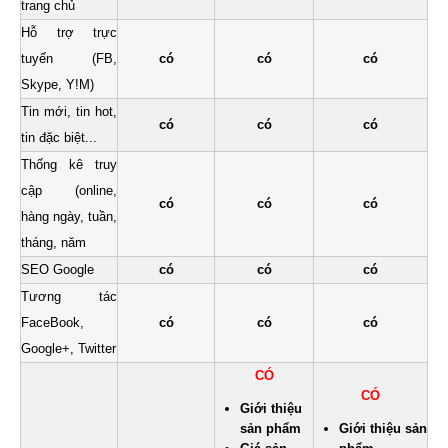
trang chủ
Hỗ trợ trực
tuyến (FB,
có
có
có
Skype, Y!M)
Tin mới, tin hot,
có
có
có
tin đặc biệt...
Thống kê truy
cập (online,
có
có
có
hàng ngày, tuần,
tháng, năm
SEO Google
có
có
có
Tương tác
FaceBook,
có
có
có
Google+, Twitter
CÓ
CÓ
Giới thiệu
sản phẩm
Giới thiệu sản