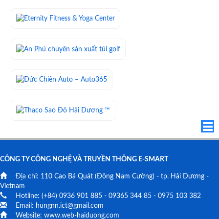
CÔNG TY CÔNG NGHỆ VÀ TRUYỀN THÔNG E-SMART
Địa chỉ:
110 Cao Bá Quát
(Đông Nam Cường) - tp. Hải Dương -
Vietnam
Hotline: (+84)
0936 901 885
-
09365 344 85
-
0975 103 382
Email:
hungnn.ict@gmail.com
Website:
www.web-haiduong.com