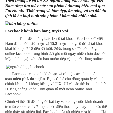
Theo thống kê
có tới 2/5 người dùng Facebook tại Việt
Nam từng tìm thấy các sản phẩm / thương hiệu mới qua
Facebook. Thời trang và làm đẹp, ăn uống và ưu đãi du
lịch là ba loại hình sản phẩm khám phá nhiều nhất.
Facebook kênh bán hàng tuyệt vời!
Tính đến tháng 9/2018 số tài khoản Facebook ở Việt
Nam đã lên đến
20 triệu
và
15,2 triệu
trong số đó là tài khoản
khai báo họ từ 18 đến 35 tuổi.
trong số đó có thời gian
76%
online facebook trung bình 2,5 giờ một ngày nhiều hơn đọc báo.
Một kênh tuyệt vời nếu bạn muốn tiếp cận người dùng online.
Facebook cho phép khởi tạo và cài đặt các kênh hoàn
toàn
miễn phí, đơn giản
. Bạn có thể chủ động quản lý và điều
chỉnh kênh dù không biết gì về UX, UI và các thể loại kiến thức
IT lằng nhằng khác... khi quản lý một kênh online như
Facebook.
Chính vì thế rất dễ dàng để bắt tay vào công cuộc kinh doanh
trên facebook chỉ với một chiếc điện thoai hay máy tính . Có thể
nhìn thấy rất nhiều
link Facebook của rất nhiều cửa hàng tại Hà