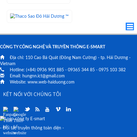
CÔNG TY CÔNG NGHỆ VÀ TRUYỀN THÔNG E-SMART
Địa chỉ:
110 Cao Bá Quát
(Đông Nam Cường) - tp. Hải Dương -
Vietnam
Hotline: (+84)
0936 901 885
-
09365 344 85
-
0975 103 382
Email:
hungnn.ict@gmail.com
Website:
www.web-haiduong.com
KẾT NỐI VỚI CHÚNG TÔI
- Đối tác truyền thông toàn diện -