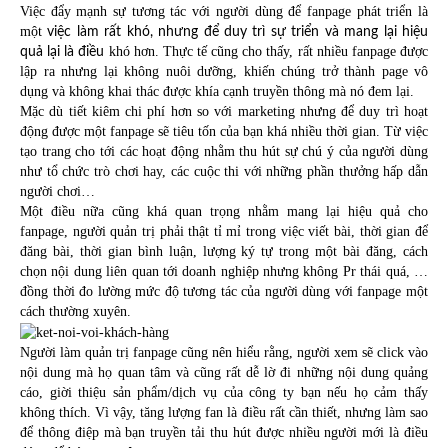
Việc đẩy mạnh sự tương tác với người dùng để fanpage phát triển là
một
việc làm rất khó, nhưng để duy trì sự triển và mang lại hiệu
khó hơn. Thực tế cũng cho thấy, rất nhiều fanpage được
quả lại là điều
lập ra nhưng lại không nuôi dưỡng, khiến chúng trở thành page vô
dụng và không khai thác được khía cạnh truyền thông mà nó đem lại.
Mặc dù tiết kiêm chi phí hơn so với marketing nhưng để duy trì hoạt
động được một fanpage sẽ tiêu tốn của bạn khá nhiều thời gian. Từ việc
tạo trang cho tới các hoạt động nhằm thu hút sự chú ý của người dùng
như tổ chức trò chơi hay, các cuộc thi với những phần thưởng hấp dẫn
người chơi…
Một điều nữa cũng khá quan trọng nhằm mang lại hiệu quả cho
fanpage, người quản trị phải thật tỉ mỉ trong việc viết bài, thời gian để
đăng bài, thời gian bình luận, lượng ký tự trong một bài đăng, cách
chọn nội dung liên quan tới doanh nghiệp nhưng không Pr thái quá, …
đồng thời đo lường mức độ tương tác của người dùng với fanpage một
cách thường xuyên.
Người làm quản trị fanpage cũng nên hiểu rằng, người xem sẽ click vào
nội dung mà họ quan tâm và cũng rất dễ lờ đi những nội dung quảng
cáo, giời thiệu sản phẩm/dịch vụ của công ty bạn nếu họ cảm thấy
không thích. Vì vậy, tăng lượng fan là điều rất cần thiết, nhưng làm sao
để thông điệp mà bạn truyền tải thu hút được nhiều người mới là điều